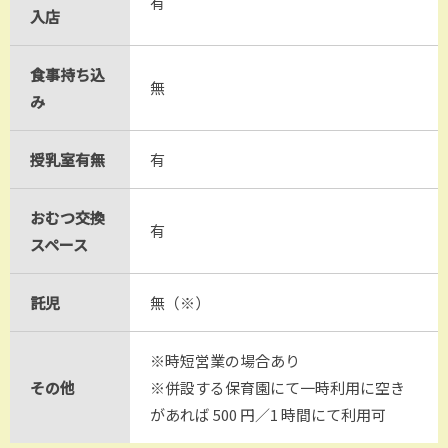
有
入店
食事持ち込
無
み
授乳室有無
有
おむつ交換
有
スペース
託児
無（※）
※時短営業の場合あり
その他
※併設する保育園にて一時利用に空き
があれば 500 円／1 時間にて利用可