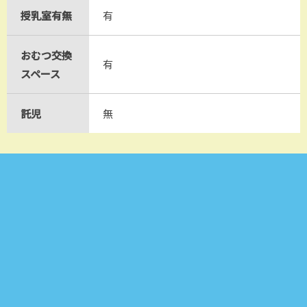
授乳室有無
有
おむつ交換
有
スペース
託児
無