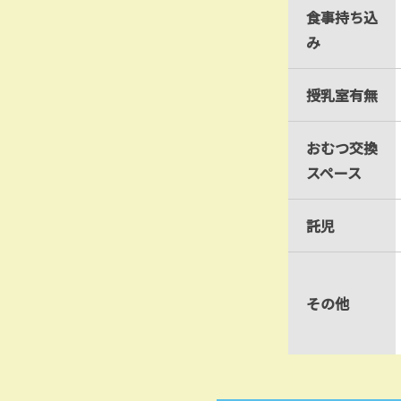
食事持ち込
み
授乳室有無
おむつ交換
スペース
託児
その他