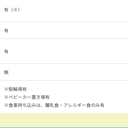
有（※）
有
有
無
※駐輪場有
※ベビーカー置き場有
※食事持ち込みは、離乳食・アレルギー食のみ有